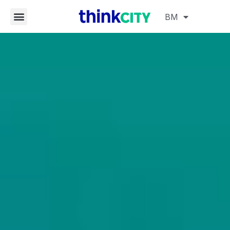
BM
EN