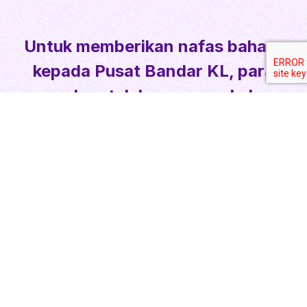
Untuk memberikan nafas baharu
kepada Pusat Bandar KL, para
pemohon telah mengemukakan
penyelesaian urban mereka yang
terbaik
bagi membolehkan Pusat
Bandar KL lebih selesa didiami.
Berikut disenaraikan 8 peserta
terpilih!